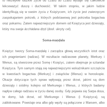
to niezwykłe ludzkie życie od czasu do czasu wydaje się całkowicie
lekceważyć duszę i duchowość. W takim stopniu, w jakim ludzie
identyfikują się w swoim życiu z Księżycem, ich życie jest zwierzęcym
zaspokajaniem potrzeb, z których podstawową jest potrzeba bogactwa
oraz pokarmu. Zatem najważniejszym domem od Księżyca jest dziesiąty,
który ma swoje
ācchādana dṛṣṭi
(dosł. ukryty cel).
Soma-maṇḍala
Księżyc tworzy Soma-maṇḍalę i zarządza głową wszystkich istot oraz
ich pragnieniami (radżas). W rezultacie radżasowe planety, Merkury i
Wenus, są stworzone przez Somę i Księżyc, zatem obejmuje je sztandar
Księżyca. Tym samym stają się najważniejszymi wskaźnikami szczęścia
w kwestiach bogactwa (Merkury) i związków (Wenus) w horoskopie.
Okazje dotyczące tych spraw wpływają przez drzwi, jakimi są dom
dziesiąty i siódmy kolejno od Merkurego i Wenus, z których badamy
napływ całego radżasu w życiu danej osoby. Gdy pojawia się
Sarpa doṣa,
t
e domy, lub drzwi, od Merkurego i Wenus (i Księżyca), są
zablokowane.
Powstaje ona albo gdy węzły są połączone z Marsem, albo