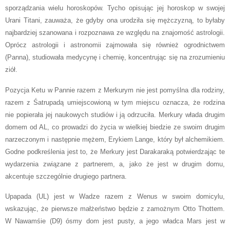
sporządzania wielu horoskopów. Tycho opisując jej horoskop w swojej
Urani Titani, zauważa, że gdyby ona urodziła się mężczyzną, to byłaby
najbardziej szanowana i rozpoznawa ze względu na znajomość astrologii.
Oprócz astrologii i astronomii zajmowała się również ogrodnictwem
(Panna), studiowała medycynę i chemię, koncentrując się na zrozumieniu
ziół.
Pozycja Ketu w Pannie razem z Merkurym nie jest pomyślna dla rodziny,
razem z Śatrupadą umiejscowioną w tym miejscu oznacza, że rodzina
nie popierała jej naukowych studiów i ją odrzuciła. Merkury włada drugim
domem od AL, co prowadzi do życia w wielkiej biedzie ze swoim drugim
narzeczonym i następnie mężem, Erykiem Lange, który był alchemikiem.
Godne podkreślenia jest to, że Merkury jest Darakaraką potwierdzając te
wydarzenia związane z partnerem, a, jako że jest w drugim domu,
akcentuje szczególnie drugiego partnera.
Upapada (UL) jest w Wadze razem z Wenus w swoim domicylu,
wskazując, że pierwsze małżeństwo będzie z zamożnym Otto Thottem.
W Nawamśie (D9) ósmy dom jest pusty, a jego władca Mars jest w