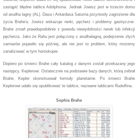
zastąpić błędne tablice Adolphsina. Jednak Jowisz jest w trzecim domu
od arudha lagny (AL). Dasa i Antardasa Saturna przyniosły zagrożenie dla
życia Brahe'a. Jowisz wskazuje nerki, pęcherz i problemy gastryczne.
Brahe zmarł prawdopodobnie z powodu niewydolności nerek lub infekcji
pęcherza. Jako że Rahu jest połączony z arudhalagną, podejrzenie złych
zamiarów pojawiło się później, ale nie jest to problem, który możemy
zanalizować w tym horoskopie.
Dopiero po śmierci Brahe cały katalog z danymi został przekazany jego
następcy, Keplerowi. Ostatecznie na podstawie bazy danych, którą zebrał
Brahe, Kepler skonstruował formuły planetarne. Po śmierci Brahe
Keplerowi udało się opublikować te tablice, nazwane tablicami Rudolfina.
Sophia Brahe