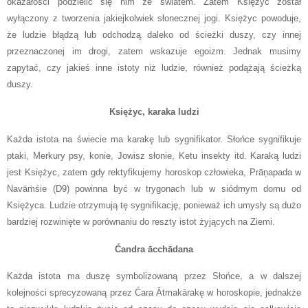
okazałości podzielić się nim ze światem. Zatem Księżyc został
wyłączony z tworzenia jakiejkolwiek słonecznej jogi. Księżyc powoduje,
że ludzie błądzą lub odchodzą daleko od ścieżki duszy, czy innej
przeznaczonej im drogi, zatem wskazuje egoizm. Jednak musimy
zapytać, czy jakieś inne istoty niż ludzie, również podążają ścieżką
duszy.
Księżyc, karaka ludzi
Każda istota na świecie ma karakę lub sygnifikator. Słońce sygnifikuje
ptaki, Merkury psy, konie, Jowisz słonie, Ketu insekty itd. Karaką ludzi
jest Księżyc, zatem gdy rektyfikujemy horoskop człowieka, Prāṇapada w
Navāṁśie (D9) powinna być w trygonach lub w siódmym domu od
Księżyca. Ludzie otrzymują tę sygnifikację, ponieważ ich umysły są dużo
bardziej rozwinięte w porównaniu do reszty istot żyjących na Ziemi.
Ćandra ācchādana
Każda istota ma duszę symbolizowaną przez Słońce, a w dalszej
kolejności sprecyzowaną przez Ćara Ātmakārakę w horoskopie, jednakże