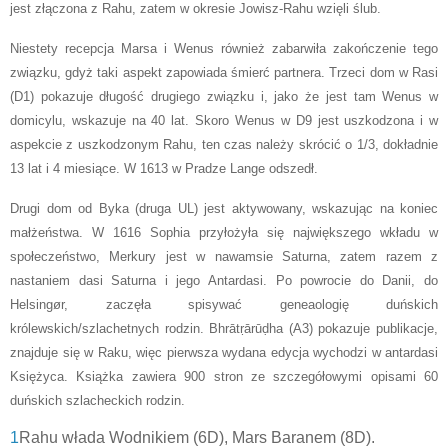
jest złączona z Rahu, zatem w okresie Jowisz-Rahu wzięli ślub.
Niestety recepcja Marsa i Wenus również zabarwiła zakończenie tego
związku, gdyż taki aspekt zapowiada śmierć partnera. Trzeci dom w Rasi
(D1) pokazuje długość drugiego związku i, jako że jest tam Wenus w
domicylu, wskazuje na 40 lat. Skoro Wenus w D9 jest uszkodzona i w
aspekcie z uszkodzonym Rahu, ten czas należy skrócić o 1/3, dokładnie
13 lat i 4 miesiące. W 1613 w Pradze Lange odszedł.
Drugi dom od Byka (druga UL) jest aktywowany, wskazując na koniec
małżeństwa. W 1616 Sophia przyłożyła się największego wkładu w
społeczeństwo, Merkury jest w nawamsie Saturna, zatem razem z
nastaniem dasi Saturna i jego Antardasi. Po powrocie do Danii, do
Helsingør, zaczęła spisywać geneaologię duńskich
królewskich/szlachetnych rodzin. Bhrātṛārūḍha (A3) pokazuje publikacje,
znajduje się w Raku, więc pierwsza wydana edycja wychodzi w antardasi
Księżyca. Książka zawiera 900 stron ze szczegółowymi opisami 60
duńskich szlacheckich rodzin.
1
Rahu włada Wodnikiem (6D), Mars Baranem (8D).