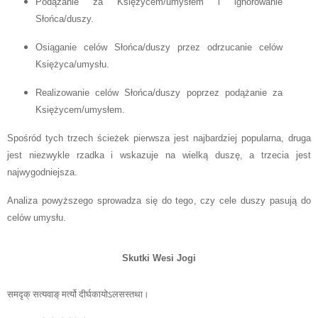
Podążanie za Księżycem/umysłem i ignorowanie
Słońca/duszy.
Osiąganie celów Słońca/duszy przez odrzucanie celów
Księżyca/umysłu.
Realizowanie celów Słońca/duszy poprzez podążanie za
Księżycem/umysłem.
Spośród tych trzech ścieżek pierwsza jest najbardziej popularna, druga
jest niezwykle rzadka i wskazuje na wielką duszę, a trzecia jest
najwygodniejsza.
Analiza powyższego sprowadza się do tego, czy cele duszy pasują do
celów umysłu.
Skutki Wesi Jogi
समदृक्‌ सत्यवाङ्‌ मर्त्यो दीर्घकायोऽलसस्तथा।