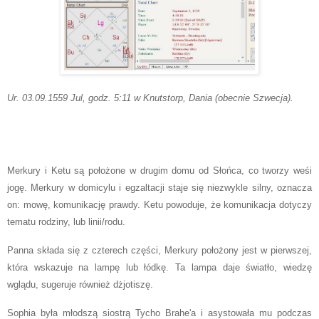
Ur. 03.09.1559 Jul, godz. 5:11 w Knutstorp, Dania (obecnie Szwecja).
Merkury i Ketu są położone w drugim domu od Słońca, co tworzy weśi
jogę. Merkury w domicylu i egzaltacji staje się niezwykle silny, oznacza
on: mowę, komunikację prawdy. Ketu powoduje, że komunikacja dotyczy
tematu rodziny, lub linii/rodu.
Panna składa się z czterech części, Merkury położony jest w pierwszej,
która wskazuje na lampę lub łódkę. Ta lampa daje światło, wiedzę
wglądu, sugeruje również dżjotiszę.
Sophia była młodszą siostrą Tycho Brahe'a i asystowała mu podczas