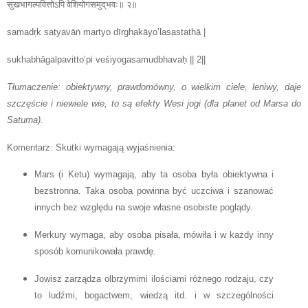
सुखभागल्पवित्तोऽपि वेशियोगसमुद्‌भवः॥ २॥
samadṛk satyavāṅ martyo dīrghakāyo’lasastathā |
sukhabhāgalpavitto’pi veśiyogasamudbhavaḥ || 2||
Tłumaczenie: obiektywny, prawdomówny, o wielkim ciele, leniwy, daje
szczęście i niewiele wie, to są efekty Wesi jogi (dla planet od Marsa do
Saturna).
Komentarz: Skutki wymagają wyjaśnienia:
Mars (i Ketu) wymagają, aby ta osoba była obiektywna i
bezstronna. Taka osoba powinna być uczciwa i szanować
innych bez względu na swoje własne osobiste poglądy.
Merkury wymaga, aby osoba pisała, mówiła i w każdy inny
sposób komunikowała prawdę.
Jowisz zarządza olbrzymimi ilościami różnego rodzaju, czy
to ludźmi, bogactwem, wiedzą itd. i w szczególności