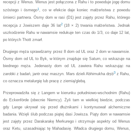
recepcji z Wenus. Wenus jest połączona z Rahu i to powoduje jogę domu
1
szóstego i ósmego
, co w efekcie daje koniec małżeństwa z powodu
śmierci partnera. Ósmy dom w rasi (D1) jest zajęty przez Rahu, którego
2
recepcja z Jowiszem daje 36 lat
(18 × 2) trwania małżeństwa. Jednak
uszkodzenie Rahu w nawamsie redukuje ten czas do 1/3, co daje 12 lat,
po których Thott zmarł.
Drugiego męża sprawdzamy przez 8 dom od UL oraz 2 dom w nawamsie.
Ósmy dom od UL to Byk, w którym znajduje się Saturn, co wskazuje na
biednego męża. Jedenasty dom od UL zawiera Rahu wskazując na
3
zarobki z badań, jantr oraz maszyn. Mars dzieli Abhimukha dṛṣṭi
z Rahu,
co oznacza metalurgię lub pracę z ziemią/glebą.
Przeprowadziła się z Langem w kierunku południowo-wschodnim (Rahu)
do Eckenförde (obecnie Niemcy). Żyli tam w wielkiej biedzie, podczas
gdy Lange ukrywał się przed dłużnikami i kontynuował alchemiczne
badania. Wzięli ślub podczas piątej dasi Jowisza. Piąty dom w nawamsie
jest zajęty przez Darakarakę Merkurego i otrzymuje aspekty od Wenus
oraz Ketu, uzasadniając tę Mahadasię. Władca drugiego domu, Wenus,