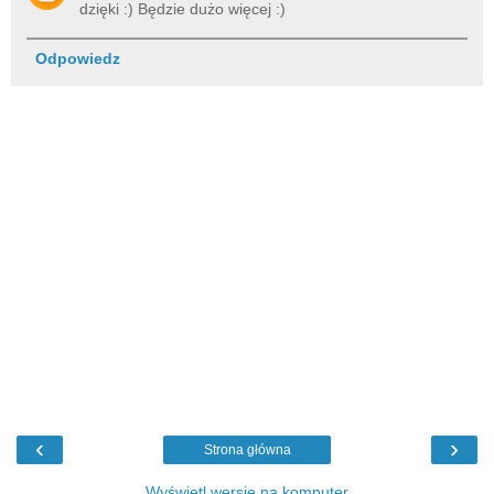
dzięki :) Będzie dużo więcej :)
Odpowiedz
‹
›
Strona główna
Wyświetl wersję na komputer