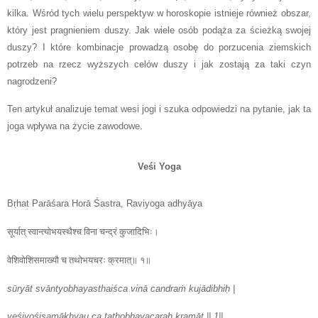
kilka. Wśród tych wielu perspektyw w horoskopie istnieje również obszar,
który jest pragnieniem duszy. Jak wiele osób podąża za ścieżką swojej
duszy? I które kombinacje prowadzą osobę do porzucenia ziemskich
potrzeb na rzecz wyższych celów duszy i jak zostają za taki czyn
nagrodzeni?
Ten artykuł analizuje temat wesi jogi i szuka odpowiedzi na pytanie, jak ta
joga wpływa na życie zawodowe.
Veśi Yoga
Bṛhat Parāśara Horā Śastra, Raviyoga adhyāya
सूर्यात्‌ स्वान्त्योभयस्थैश्च विना चन्द्रं कुजादिभिः।
वेशिवोशिसमाख्यौ च तथोभयचरः क्रमात्‌॥ १॥
sūryāt svāntyobhayasthaiśca vinā candraṁ kujādibhiḥ |
veśivośisamākhyau ca tathobhayacaraḥ kramāt || 1||