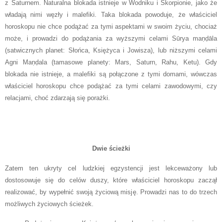
z Saturnem. Naturalna blokada istnieje w Wodniku i Skorpionie, jako że
władają nimi węzły i malefiki. Taka blokada powoduje, że właściciel
horoskopu nie chce podążać za tymi aspektami w swoim życiu, chociaż
może, i prowadzi do podążania za wyższymi celami Sūrya maṇḍāla
(satwicznych planet: Słońca, Księżyca i Jowisza), lub niższymi celami
Agni Maṇḍala (tamasowe planety: Mars, Saturn, Rahu, Ketu). Gdy
blokada nie istnieje, a malefiki są połączone z tymi domami, wówczas
właściciel horoskopu chce podążać za tymi celami zawodowymi, czy
relacjami, choć zdarzają się porażki.
Dwie ścieżki
Zatem ten ukryty cel ludzkiej egzystencji jest lekceważony lub
dostosowuje się do celów duszy, które właściciel horoskopu zaczął
realizować, by wypełnić swoją życiową misję. Prowadzi nas to do trzech
możliwych życiowych ścieżek.