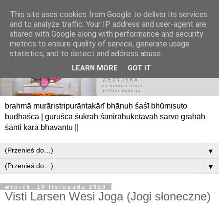
This site uses cookies from Google to deliver its services
and to analyze traffic. Your IP address and user-agent are
shared with Google along with performance and security
metrics to ensure quality of service, generate usage
statistics, and to detect and address abuse.
LEARN MORE
GOT IT
brahmā murāristripurāntakārī bhānuḥ śaśī bhūmisuto
budhaśca | guruśca śukraḥ śanirāhuketavaḥ sarve grahāḥ
śānti karā bhavantu ||
▼
▼
wtorek, 10 listopada 2020
Visti Larsen Wesi Joga (Jogi słoneczne)