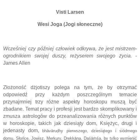
Visti Larsen
Wesi Joga (Jogi słoneczne)
Wcześniej czy później człowiek odkrywa, że jest mistrzem-
ogrodnikiem swojej duszy, reżyserem swojego życia.
-
James Allen
Złożoność dżjotiszy polega na tym, że
by otrzymać
odpowiedź
przy każdym poszczególnym temacie
przynajmniej trzy różne aspekty horoskopu muszą być
zbadane. Temat pracy i profesji jest bardzo skomplikowany i
zmusza astrologów do przeanalizowania różnych punktów
w horoskopie, takich jak dziesiąty dom, Księżyc, drugi i
jedenasty dom,
bhāvāruḍhy pierwszego, dziesiątego i siódmego
domu, Słońce, Jowisz, Merkury, Drekkāṇa, Daśāṁśa, by tylko wymienić