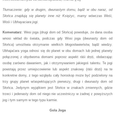
Tłumaczenie: gdy w drugim, dwunastym domu, bądź w obu naraz, od
Słońca znajdują się planety inne niż Księżyc, mamy wówczas Weśi,
Wośi i Ubhayaciara jogi.
Komenatarz
: Wesi joga (drugi dom od Słońca) powoduje, że dana osoba
wnosi wkład do świata, podczas gdy Wosi joga (dwunasty dom od
Słońca) umożliwia otrzymanie wielkich błogosławieństw, bądź wiedzy.
Ubhajaćara yoga odnosi się do planet w obu domach lub jednej planety
połączonej z obydwoma domami poprzez aspekt rāśi dṛṣṭi, obdarzając
osobę zarówno dawaniem, jak i otrzymywaniem jakiegoś talentu. Te jogi
powstają przez umiejscowienie lub aspekt znakowy (rāśi dṛṣṭi) na te
konkretne domy, z tego względu cały horoskop może być podzielony na
trzy grupy planet w/aspektujących pierwszy, drugi i dwunasty dom od
Słońca. Jedynym wyjątkiem jest Słońce w znakach zmiennych, gdzie
trzeci i jedenasty dom od niego nie uczestniczy w żadnej z powyższych
jog i tym samym w tego typu karmie.
Gola Joga