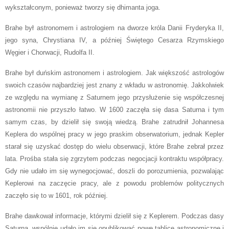
wykształconym, ponieważ tworzy się dhimanta joga.
Brahe był astronomem i astrologiem na dworze króla Danii Fryderyka II,
jego syna, Chrystiana IV, a później Świętego Cesarza Rzymskiego
Węgier i Chorwacji, Rudolfa II.
Brahe był duńskim astronomem i astrologiem. Jak większość astrologów
swoich czasów najbardziej jest znany z wkładu w astronomię. Jakkolwiek
ze względu na wymianę z Saturnem jego przysłużenie się współczesnej
astronomii nie przyszło łatwo. W 1600 zaczęła się dasa Saturna i tym
samym czas, by dzielił się swoją wiedzą. Brahe zatrudnił Johannesa
Keplera do wspólnej pracy w jego praskim obserwatorium, jednak Kepler
starał się uzyskać dostęp do wielu obserwacji, które Brahe zebrał przez
lata. Prośba stała się zgrzytem podczas negocjacji kontraktu współpracy.
Gdy nie udało im się wynegocjować, doszli do porozumienia, pozwalając
Keplerowi na zaczęcie pracy, ale z powodu problemów politycznych
zaczęło się to w 1601, rok później.
Brahe dawkował informacje, którymi dzielił się z Keplerem. Podczas dasy
Saturna, wspólnie udało im się opublikować nowe tablice astronomiczne i