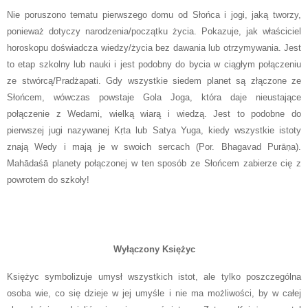
Nie poruszono tematu pierwszego domu od Słońca i jogi, jaką tworzy,
ponieważ dotyczy narodzenia/początku życia. Pokazuje, jak właściciel
horoskopu doświadcza wiedzy/życia bez dawania lub otrzymywania. Jest
to etap szkolny lub nauki i jest podobny do bycia w ciągłym połączeniu
ze stwórcą/Pradżapati. Gdy wszystkie siedem planet są złączone ze
Słońcem, wówczas powstaje Gola Joga, która daje nieustające
połączenie z Wedami, wielką wiarą i wiedzą. Jest to podobne do
pierwszej jugi nazywanej Kṛta lub Satya Yuga, kiedy wszystkie istoty
znają Wedy i mają je w swoich sercach (Por. Bhagavad Purāṇa).
Mahādaśā planety połączonej w ten sposób ze Słońcem zabierze cię z
powrotem do szkoły!
Wyłączony Księżyc
Księżyc symbolizuje umysł wszystkich istot, ale tylko poszczególna
osoba wie, co się dzieje w jej umyśle i nie ma możliwości, by w całej