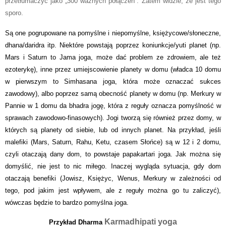
przetłumaczyć jako „300 ważnych połączeń”. Zatem widzie, że jest tego
sporo.
Są one pogrupowane na pomyślne i niepomyślne, księżycowe/słoneczne,
dhana/daridra itp.
Niektóre powstają poprzez koniunkcje/yuti planet (np.
Mars i Saturn to Jama joga, może dać problem ze zdrowiem, ale też
ezoterykę), inne przez umiejscowienie planety w domu (władca 10 domu
w pierwszym to Simhasana joga, która może oznaczać sukces
zawodowy),
albo poprzez samą obecność planety w domu (np. Merkury w
Pannie w 1 domu da bhadra jogę, która z reguły oznacza pomyślność w
sprawach zawodowo-finasowych). Jogi tworzą się również przez domy, w
których są planety od siebie, lub od innych planet. Na przykład, jeśli
malefiki (Mars, Saturn, Rahu, Ketu, czasem Słońce) są w 12 i 2 domu,
czyli otaczają dany dom, to powstaje papakartari joga. Jak można się
domyślić, nie jest to nic miłego. Inaczej wygląda sytuacja, gdy dom
otaczają benefiki (Jowisz, Księżyc, Wenus, Merkury w zależności od
tego, pod jakim jest wpływem, ale z reguły można go tu zaliczyć),
wówczas będzie to bardzo pomyślna joga.
Karmadhipati yoga
Przykład Dharma