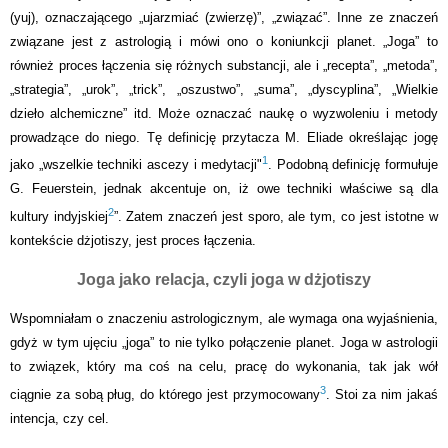
(yuj), oznaczającego „ujarzmiać (zwierzę)”, „związać”. Inne ze znaczeń
związane jest z astrologią i mówi ono o koniunkcji planet. „Joga” to
również proces łączenia się różnych substancji, ale i „recepta”, „metoda”,
„strategia”, „urok”, „trick”, „oszustwo”, „suma”, „dyscyplina”, „Wielkie
dzieło alchemiczne” itd. Może oznaczać naukę o wyzwoleniu i metody
prowadzące do niego. Tę definicję przytacza M. Eliade określając jogę
1
jako „wszelkie techniki ascezy i medytacji"
. Podobną definicję formułuje
G. Feuerstein, jednak akcentuje on, iż owe techniki właściwe są dla
2
kultury indyjskiej
”.
Zatem znaczeń jest sporo, ale tym, co jest istotne w
kontekście dżjotiszy, jest proces łączenia.
Joga jako relacja, czyli joga w dżjotiszy
Wspomniałam o znaczeniu astrologicznym, ale wymaga ona wyjaśnienia,
gdyż w tym ujęciu „joga” to nie tylko połączenie planet. Joga w astrologii
to związek, który ma coś na celu, pracę do wykonania, tak jak wół
3
ciągnie za sobą pług, do którego jest przymocowany
.
Stoi za nim jakaś
intencja, czy cel.