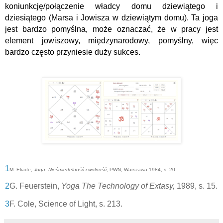
koniunkcję/połączenie władcy domu dziewiątego i
dziesiątego (Marsa i Jowisza w dziewiątym domu). Ta joga
jest bardzo pomyślna, może oznaczać, że w pracy jest
element jowiszowy, międzynarodowy, pomyślny, więc
bardzo często przyniesie duży sukces.
1
M. Eliade,
Joga. Nieśmiertelność i wolność
, PWN, Warszawa 1984, s. 20.
2
G. Feuerstein,
Yoga The Technology of Extasy,
1989, s. 15.
3
F. Cole, Science of Light, s. 213.