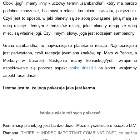
Obok „jogi”, mamy inny kluczowy termin „sambandha”, który ma bardzo
podobne znaczenie, bo mówi o relacji, kontakcie, związku, połączeniu.
Czyli jest to sposób, w jaki planety są ze sobą powiązane, jaką mają ze
sobą relację. Jednym z rodzajów relacji, jakie planety mogą ze sobą
mieć, są właśnie jogi. Czyli innymi słowy, joga jest rodzajem sambandhy.
Graha sambandha, to najważniejsze planetarne relacje. Najmocniejsza
jest pariwartana, czyli recepcja (wymiana znaków, np. Mars w Pannie, a
Merkury w Baranie). Następnie mamy koniunkcję/yuti, wzajemne
aspektowanie się poprzez aspekt
graha driszti
i na końcu wzajemny
aspekt raszi driszti.
Istotne jest to, że joga pokazuje jaka jest karma.
Istnieje wiele różnych połączeń
Kombinacji planet/
jog
jest bardzo dużo.
Może słyszeliście o książce B.V.
Ramana „
THREE HUNDRED IMPORTANT COMBINATIONS”, co można