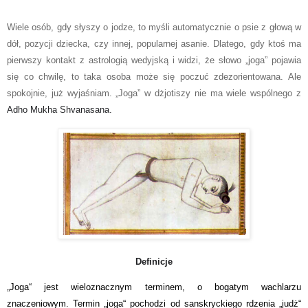
Wiele osób, gdy słyszy o jodze, to myśli automatycznie o psie z głową w
dół, pozycji dziecka, czy innej, popularnej asanie. Dlatego, gdy ktoś ma
pierwszy kontakt z astrologią wedyjską i widzi, że słowo „joga” pojawia
się co chwilę, to taka osoba może się poczuć zdezorientowana. Ale
spokojnie, już wyjaśniam. „Joga” w dżjotiszy nie ma wiele wspólnego z
Adho Mukha Shvanasan
a.
Definicje
„Joga“ jest wieloznacznym terminem, o bogatym wachlarzu
znaczeniowym. Termin „joga“ pochodzi od sanskryckiego rdzenia „judż“