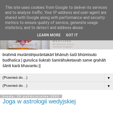
This site uses cookies from Google to deliver its services
and to analyze traffic. Your IP address and user-agent are
shared with Google along with performance and security
metrics to ensure quality of service, generate usage
statistics, and to detect and address abuse.
LEARN MORE
GOT IT
brahmā murāristripurāntakārī bhānuḥ śaśī bhūmisuto
budhaśca | guruśca śukraḥ śanirāhuketavaḥ sarve grahāḥ
śānti karā bhavantu ||
▼
▼
środa, 19 października 2022
Joga w astrologii wedyjskiej