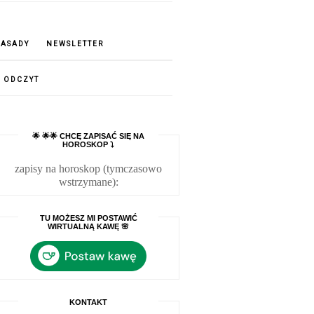
ZASADY
NEWSLETTER
ODCZYT
🌟 🌟🌟 CHCĘ ZAPISAĆ SIĘ NA
HOROSKOP ⤵
zapisy na horoskop (tymczasowo
wstrzymane):
TU MOŻESZ MI POSTAWIĆ
WIRTUALNĄ KAWĘ 🌸
KONTAKT