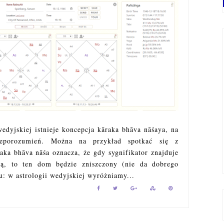
wedyjskiej istnieje koncepcja kāraka bhāva nāśaya, na
nieporozumień. Można na przykład spotkać się z
raka bhāva nāśa oznacza, że gdy sygnifikator znajduje
ką, to ten dom będzie zniszczony (nie da dobrego
u: w astrologii wedyjskiej wyróżniamy...