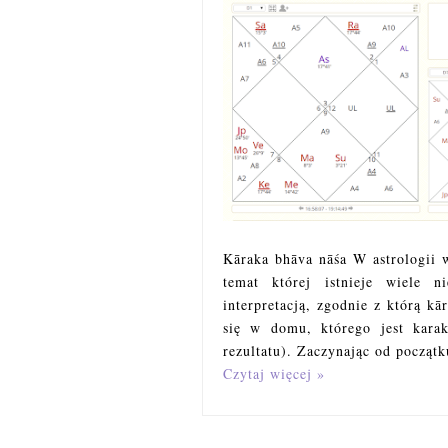
Kāraka bhāva nāśa W astrologii 
temat której istnieje wiele 
interpretacją, zgodnie z którą kā
się w domu, którego jest kara
rezultatu). Zaczynając od początk
Czytaj więcej »