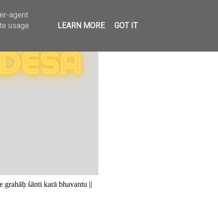
ser-agent
ate usage
LEARN MORE
GOT IT
 grahāḥ śānti karā bhavantu ||