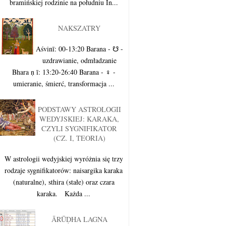
bramińskiej rodzinie na południu In...
NAKSZATRY
Aśvinī: 00-13:20 Barana - ☋ -
uzdrawianie, odmładzanie
Bhara ṇ ī: 13:20-26:40 Barana - ♀︎ -
umieranie, śmierć, transformacja ...
PODSTAWY ASTROLOGII
WEDYJSKIEJ: KARAKA,
CZYLI SYGNIFIKATOR
(CZ. I, TEORIA)
W astrologii wedyjskiej wyróżnia się trzy
rodzaje sygnifikatorów: naisargika karaka
(naturalne), sthira (stałe) oraz czara
karaka. Każda ...
ĀRŪḌHA LAGNA