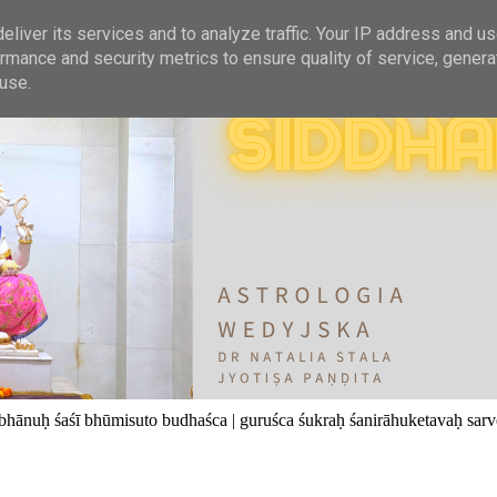
liver its services and to analyze traffic. Your IP address and u
rmance and security metrics to ensure quality of service, gener
use.
bhānuḥ śaśī bhūmisuto budhaśca | guruśca śukraḥ śanirāhuketavaḥ sarve