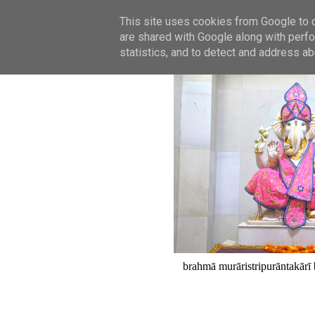
This site uses cookies from Google to de
are shared with Google along with perfo
statistics, and to detect and address ab
brahmā murāristripurāntakārī 