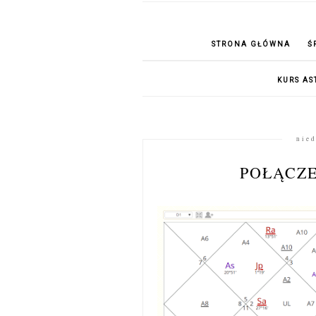
STRONA GŁÓWNA
Ś
KURS AS
nied
POŁĄCZE