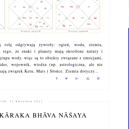
ną rolę odgrywają żywioły: ogień, woda, ziemia,
e tego, że znaki i planety mają określone natury i
grupa wody, więc są to obiekty związane z emocjami,
ider, wojownik, wiedza (np. astrologiczna, ale nie
mają związek Ketu, Mars i Słońce. Ziemia dotyczy...
ątek, 21 kwietnia 2023
KĀRAKA BHĀVA NĀŚAYA