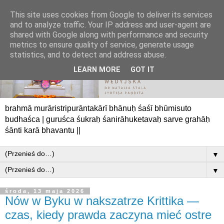
This site uses cookies from Google to deliver its services
and to analyze traffic. Your IP address and user-agent are
shared with Google along with performance and security
metrics to ensure quality of service, generate usage
statistics, and to detect and address abuse.
LEARN MORE
GOT IT
brahmā murāristripurāntakārī bhānuḥ śaśī bhūmisuto
budhaśca | guruśca śukraḥ śanirāhuketavaḥ sarve grahāḥ
śānti karā bhavantu ||
▼
▼
środa, 13 maja 2026
Nów w Byku w nakszatrze Krittika —
czas, kiedy prawda zaczyna mieć ostre