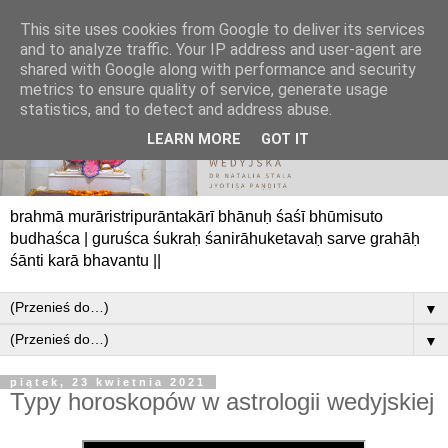
This site uses cookies from Google to deliver its services
and to analyze traffic. Your IP address and user-agent are
shared with Google along with performance and security
metrics to ensure quality of service, generate usage
statistics, and to detect and address abuse.
LEARN MORE
GOT IT
brahmā murāristripurāntakārī bhānuḥ śaśī bhūmisuto
budhaśca | guruśca śukraḥ śanirāhuketavaḥ sarve grahāḥ
śānti karā bhavantu ||
▼
▼
piątek, 23 kwietnia 2021
Typy horoskopów w astrologii wedyjskiej