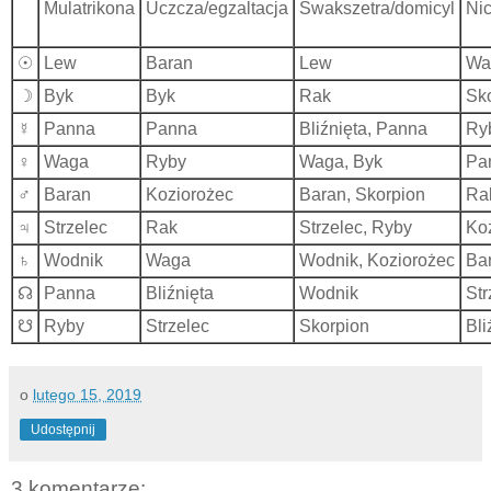
Mulatrikona
Uczcza/egzaltacja
Swakszetra/domicyl
Ni
☉
Lew
Baran
Lew
Wa
☽
Byk
Byk
Rak
Sk
☿
Panna
Panna
Bliźnięta, Panna
Ry
♀︎
Waga
Ryby
Waga, Byk
Pa
♂︎
Baran
Koziorożec
Baran, Skorpion
Ra
♃
Strzelec
Rak
Strzelec, Ryby
Ko
♄
Wodnik
Waga
Wodnik, Koziorożec
Ba
☊
Panna
Bliźnięta
Wodnik
Str
☋
Ryby
Strzelec
Skorpion
Bli
o
lutego 15, 2019
Udostępnij
3 komentarze: