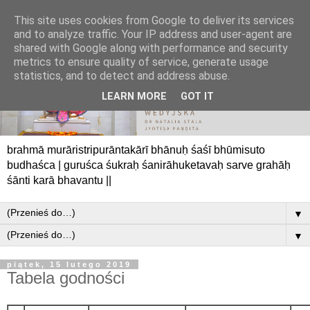
This site uses cookies from Google to deliver its services
and to analyze traffic. Your IP address and user-agent are
shared with Google along with performance and security
metrics to ensure quality of service, generate usage
statistics, and to detect and address abuse.
LEARN MORE
GOT IT
brahmā murāristripurāntakārī bhānuḥ śaśī bhūmisuto
budhaśca | guruśca śukraḥ śanirāhuketavaḥ sarve grahāḥ
śānti karā bhavantu ||
▼
▼
piątek, 15 lutego 2019
Tabela godności