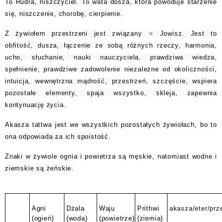
To Rudra, niszczyciel. To wata dosza, która powoduje starzenie
się, niszczenie, chorobę, cierpienie.
Z żywiołem przestrzeni jest związany ♃ Jowisz. Jest to
obfitość, dusza, łączenie ze sobą różnych rzeczy, harmonia,
ucho, słuchanie, nauki nauczyciela, prawdziwa wiedza,
spełnienie, prawdziwe zadowolenie niezależne od okoliczności,
intuicja, wewnętrzna mądrość, przestrzeń, szczęście, wspiera
pozostałe elementy, spaja wszystko, skleja, zapewnia
kontynuację życia.
Akasza tattwa jest we wszystkich pozostałych żywiołach, bo to
ona odpowiada za ich spoistość.
Znaki w żywiole ognia i powietrza są męskie, natomiast wodne i
ziemskie są żeńskie.
Agni
Dżala
Waju
Prithwi
akasza/eter/prz
(ogień)
(woda)
(powietrze)
(ziemia)