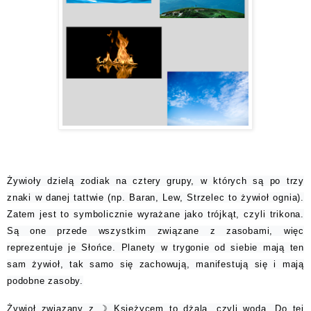
Żywioły dzielą zodiak na cztery grupy, w których są po trzy
znaki w danej tattwie (np. Baran, Lew, Strzelec to żywioł ognia).
Zatem jest to symbolicznie wyrażane jako trójkąt, czyli trikona.
Są one przede wszystkim związane z zasobami, więc
reprezentuje je Słońce. Planety w trygonie od siebie mają ten
sam żywioł, tak samo się zachowują, manifestują się i mają
podobne zasoby.
Żywioł związany z ☽ Księżycem to dżala, czyli woda. Do tej