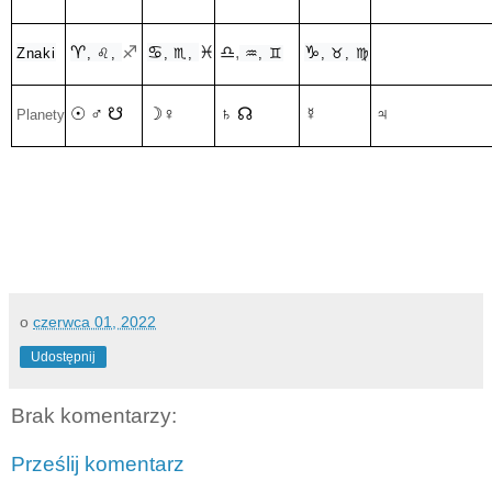
♈︎
♐︎
♋︎
♓︎
♎︎
,
♑︎
Znaki
, ♌︎,
, ♏︎,
♒︎, ♊︎
, ♉︎, ♍︎
☉ ♂︎ ☋
☽♀︎
♄ ☊
☿
♃
Planety
o
czerwca 01, 2022
Udostępnij
Brak komentarzy:
Prześlij komentarz