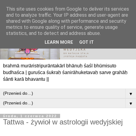
This site uses cookies from Google to deliver its services
and to analyze traffic. Your IP address and user-agent are
shared with Google along with performance and security
metrics to ensure quality of service, generate usage
statistics, and to detect and address abuse.
LEARN MORE
GOT IT
brahmā murāristripurāntakārī bhānuḥ śaśī bhūmisuto
budhaśca | guruśca śukraḥ śanirāhuketavaḥ sarve grahāḥ
śānti karā bhavantu ||
▼
▼
środa, 1 czerwca 2022
Tattwa - żywioł w astrologii wedyjskiej