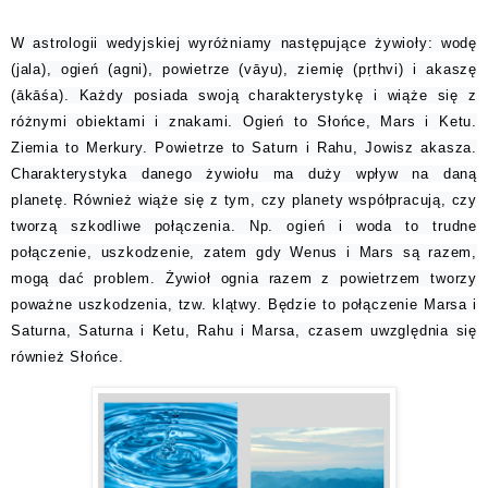
W astrologii wedyjskiej wyróżniamy następujące żywioły: wodę
(jala), ogień (agni), powietrze (vāyu), ziemię (pṛthvi) i akaszę
(ākāśa). Każdy posiada swoją charakterystykę i wiąże się z
różnymi obiektami i znakami. Ogień to Słońce, Mars i Ketu.
Ziemia to Merkury. Powietrze to Saturn i Rahu, Jowisz akasza.
Charakterystyka danego żywiołu ma duży wpływ na daną
planetę. Również wiąże się z tym, czy planety współpracują, czy
tworzą szkodliwe połączenia. Np. ogień i woda to trudne
połączenie, uszkodzenie, zatem gdy Wenus i Mars są razem,
mogą dać problem. Żywioł ognia razem z powietrzem tworzy
poważne uszkodzenia, tzw. klątwy. Będzie to połączenie Marsa i
Saturna, Saturna i Ketu, Rahu i Marsa, czasem uwzględnia się
również Słońce.