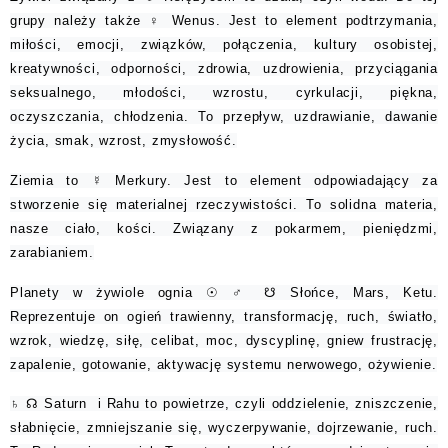
grupy należy także ♀ Wenus. Jest to element podtrzymania,
miłości, emocji, związków, połączenia, kultury osobistej,
kreatywności, odporności, zdrowia, uzdrowienia, przyciągania
seksualnego, młodości, wzrostu, cyrkulacji, piękna,
oczyszczania, chłodzenia. To przepływ, uzdrawianie, dawanie
życia, smak, wzrost, zmysłowość.
Ziemia to ☿ Merkury. Jest to element odpowiadający za
stworzenie się materialnej rzeczywistości. To solidna materia,
nasze ciało, kości. Związany z pokarmem, pieniędzmi,
zarabianiem.
Planety w żywiole ognia ☉ ♂︎ ☋ Słońce, Mars, Ketu.
Reprezentuje on ogień trawienny, transformację, ruch, światło,
wzrok, wiedzę, siłę, celibat, moc, dyscyplinę, gniew frustrację,
zapalenie, gotowanie, aktywację systemu nerwowego, ożywienie.
♄ ☊ Saturn i Rahu to powietrze, czyli oddzielenie, zniszczenie,
słabnięcie, zmniejszanie się, wyczerpywanie, dojrzewanie, ruch.