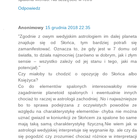
Odpowiedz
Anonimowy
15 grudnia 2018 22:35
"Zgodnie z owym wedyjskim astrologiem im dalej planeta
znajduje się od Słońca, tym bardziej potrafi się
zamanifestować. Oznacza to, że gdy jest w 7 domu od
światła, to działa najmocniej (zarówno w dobrym, jak i złym
sensie – wszystko zależy od jej stanu i tego, jaki ma
potencjał)."
Czy miałoby tu chodzić o opozycję do Słońca albo
Księżyca?
Co do elementów spalonych interesowałoby mnie
zagadnienie planetoid spalonych i ewentualnie innych
chociaż to raczej w astrologii zachodniej .No i najważniejsze
bo to sprawa podejrzana z oczywistych powodów ze
względu na charakterystykę elementów- chyba nie można
uznać gwiazd w koniunkcji ze Słońcem za spalone bo same
mają taką samą charakterystykę fizyczną.Nie wiem jak w
astrologii wedyjskiej interpretuje się wygnanie itp. ale czy da
się pogodzić czy zrozumieć chociaż różnice w interpretacji