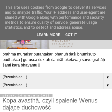
This site uses cookies from Google to deliver its services
and to analyze traffic. Your IP address and user-agent are
shared with Google along with performance and security
metrics to ensure quality of service, generate usage
statistics, and to detect and address abuse.
LEARN MORE
GOT IT
brahmā murāristripurāntakārī bhānuḥ śaśī bhūmisuto
budhaśca | guruśca śukraḥ śanirāhuketavaḥ sarve grahāḥ
śānti karā bhavantu ||
▼
▼
piątek, 14 grudnia 2018
Kopa avasthā, czyli spalenie Wenus
dające duchowość