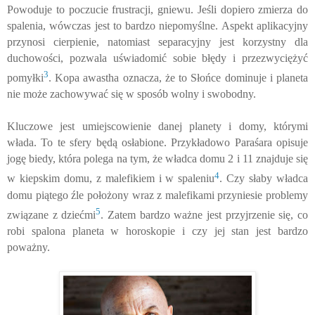
Powoduje to poczucie frustracji, gniewu. Jeśli dopiero zmierza do
spalenia, wówczas jest to bardzo niepomyślne. Aspekt aplikacyjny
przynosi cierpienie, natomiast separacyjny jest korzystny dla
duchowości, pozwala uświadomić sobie błędy i przezwyciężyć
3
pomyłki
. Kopa awastha oznacza, że to Słońce dominuje i planeta
nie może zachowywać się w sposób wolny i swobodny.
Kluczowe jest umiejscowienie danej planety i domy, którymi
włada. To te sfery będą osłabione. Przykładowo Paraśara opisuje
jogę biedy, która polega na tym, że władca domu 2 i 11 znajduje się
4
w kiepskim domu, z malefikiem i w spaleniu
. Czy słaby władca
domu piątego źle położony wraz z malefikami przyniesie problemy
5
związane z dziećmi
. Zatem bardzo ważne jest przyjrzenie się, co
robi spalona planeta w horoskopie i czy jej stan jest bardzo
poważny.