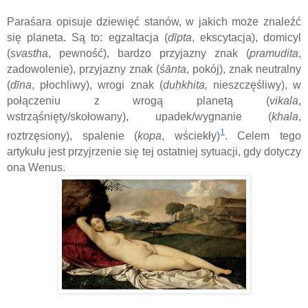
Paraśara opisuje dziewięć stanów, w jakich może znaleźć
się planeta. Są to: egzaltacja (
dīpta
, ekscytacja), domicyl
(
svastha
, pewność), bardzo przyjazny znak (
pramudita
,
zadowolenie), przyjazny znak (
śānta
, pokój), znak neutralny
(
dīna
, płochliwy), wrogi znak (
d
uḥkhita
,
nieszczęśliwy), w
połączeniu z wrogą planetą (
vikala
,
wstrząśnięty/skołowany), upadek/wygnanie (
khala
,
1
roztrzęsiony), spalenie (
kopa
, wściekły)
. Celem tego
artykułu jest przyjrzenie się tej ostatniej sytuacji, gdy dotyczy
ona Wenus.