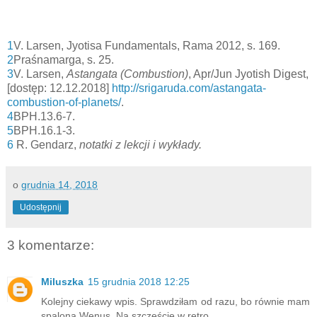
1
V. Larsen, Jyotisa Fundamentals, Rama 2012, s. 169.
2
Praśnamarga, s. 25.
3
V. Larsen,
Astangata (Combustion)
, Apr/Jun Jyotish Digest,
[dostęp: 12.12.2018]
http://srigaruda.com/astangata-
combustion-of-planets/
.
4
BPH.13.6-7.
5
BPH.16.1-3.
6
R. Gendarz,
notatki z lekcji i wykłady.
o
grudnia 14, 2018
Udostępnij
3 komentarze:
Miluszka
15 grudnia 2018 12:25
Kolejny ciekawy wpis. Sprawdziłam od razu, bo równie mam
spalona Wenus. Na szczęście w retro