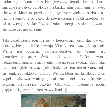
nadmiernym karaniem siebie (wyrzeczeniem)6. Wenus, która
znajduje się daleko od Słońca ma bardzo silne pragnienia, a nawet
chciwość. Może na przykład pragnąć być z wieloma osobami na
raz w związku, albo dążyć do powiększania swoich zasobów, by
jak najwięcej posiadać. Przy spaleniu ta energia jest skontrolowana,
ale może dać upokorzenie.
Taki układ często pojawia się w horoskopach osób duchowych,
które wybierają ścieżkę rozwoju. Visti Larsen uważa, że spalenie
Wenus jest rodzajem błogosławieństwa, bo Wenus jest
kontrolowana przez Światło (sattwiczne Słońce trzyma
radżas/pragnienia w ryzach), zatem nie może zaszkodzić. Czyli taka
osoba nie będzie rozwiązła, nie zdradzi partnera, również może uda
się uniknąć niektórych chorób. Wenus, która umyka Słońcu chce
w pełni realizować swoje pragnienia, zatem niekoniecznie będzie to
sytuacja przynosząca pożytek. Chciwość i pragnienia mogą
popychać ją nawet do nieuczciwych relacji.