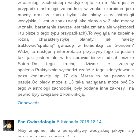
w astrologii zachodniej i wedyjskiej to ze np. Mars jest w
przypadku astrologii zachodniej w znaku skorpiona jako
mocny oraz w znaku byka jako słaby a w astrologii
wedyjskiej 1 jest w znaku wagi jako słaby a w 2 jako mocny
w znaku barana(nie zawsze jest taka zmiana ale większości
i tu pisze o tego typu przypadkach).To wygląda na zupełnie
różną charakterystykę planety.I jak należy
traktować"spaloną" gwiazdę w koniunkcji ze Słońcem?
Widzę tu następną interpretacje przyczyny tego że jestem
taki jaki jestem ale w tej sprawie bierze udział jeszcze
Saturn.Do tego trochę dziwne te zakresy
spalenia.Praktycznie wychodzi cześć z tego zdecydowanie
poza koniunkcję np 17 dla Marsa to na pewno nie
pasuje.Od biedy może z 13 taka naciągana może być.Do
tego w astrologii zachodniej były podane inne zakresy i na
pewno były związane z koniunkcją.
Odpowiedz
Pan Gwiazdologia
5 listopada 2019 18:14
Niby znajome, ale z perspektywy wedyjskiej jakbym się
uczył astrologii na nowo :-) :-)